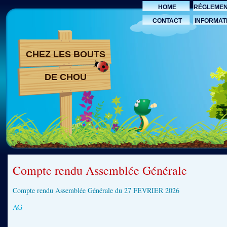
HOME
RÉGLEMEN
FONCTION
CONTACT
INFORMAT
2025
LÉGAL
CHEZ LES BOUTS
DE CHOU
Compte rendu Assemblée Générale
Compte rendu Assemblée Générale du 27 FEVRIER 2026
AG